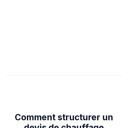
Quelle TVA appliquer sur un
devis de chauffage ?
Comment gérer les acomptes
pour une installation de PAC ?
Comment structurer un
devis de chauffage