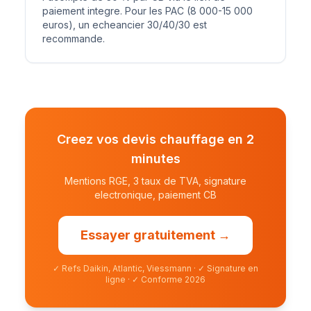
paiement integre. Pour les PAC (8 000-15 000
euros), un echeancier 30/40/30 est
recommande.
Creez vos devis chauffage en 2
minutes
Mentions RGE, 3 taux de TVA, signature
electronique, paiement CB
Essayer gratuitement →
✓
Refs Daikin, Atlantic, Viessmann
·
✓
Signature en
ligne
·
✓
Conforme 2026