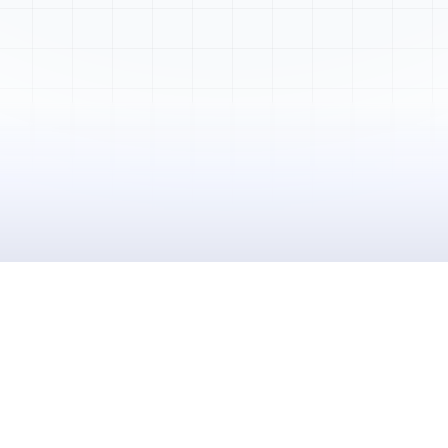
Mme. Martin
Rénovation cuisine
Cabinet Durand
Installation bureaux
M. Thomas
Dépannage urgence