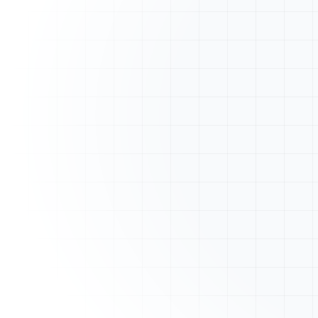
A
ArtisanFacture
Vue d'ensemble