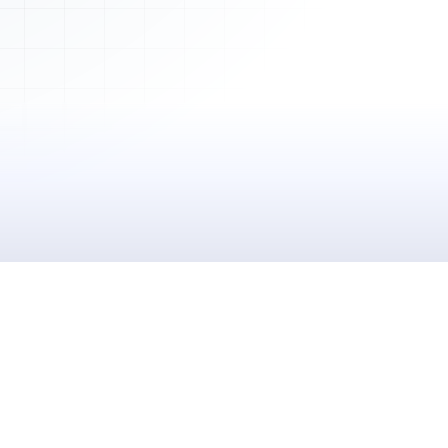
2 450,00 €
Payée
5 600,00 €
En attente
150,00 €
Envoyée