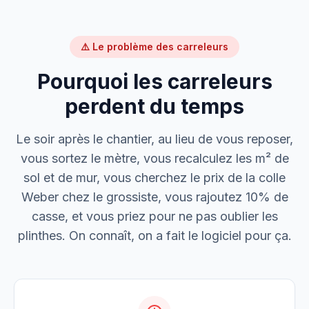
Installation bureaux
⚠️ Le problème des carreleurs
M. Thomas
Dépannage urgence
Pourquoi les carreleurs
Boulangerie P.
perdent du temps
Mise aux normes
Le soir après le chantier, au lieu de vous reposer,
vous sortez le mètre, vous recalculez les m² de
sol et de mur, vous cherchez le prix de la colle
Weber chez le grossiste, vous rajoutez 10% de
casse, et vous priez pour ne pas oublier les
plinthes. On connaît, on a fait le logiciel pour ça.