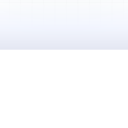
Mme. Martin
Rénovation cuisine
Cabinet Durand
Installation bureaux
M. Thomas
Dépannage urgence
Boulangerie P.
Mise aux normes