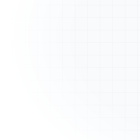
A
ArtisanFacture
Vue d'ensemble
Mes Devis
Mes Factures