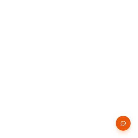
entrepreneur artisan en
2026
En tant qu'auto-entrepreneur dans le BTP,
chaque facture doit respecter des règles
précises sous peine de sanctions. Mentions
obligatoires, franchise de TVA, numérotation,
délais de paiement, facturation électronique
2026 — voici tout ce que vous devez savoir,
et comment ArtisanFacture simplifie le
processus.
Les 12 mentions
obligatoires sur une