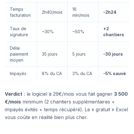
Temps
16
2h40/mois
-2h24
facturation
min/mois
Taux de
+2
~30%
~50%
signature
chantiers
Délai
paiement
35 jours
5 jours
-30 jours
moyen
Impayés
8% du CA
3% du CA
-5% sauvé
Verdict
: le logiciel à 29€/mois vous fait gagner
3 500
€/mois
minimum (2 chantiers supplémentaires +
impayés évités + temps récupéré). Le « gratuit » Excel
vous coûte en réalité bien plus cher.