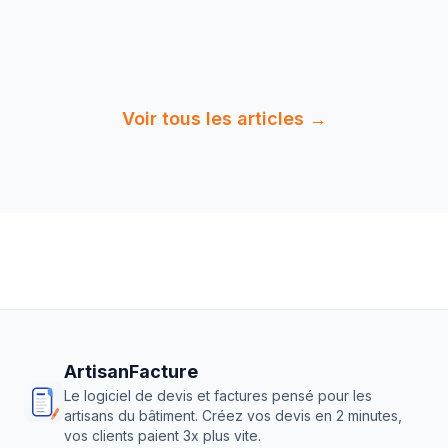
5 min
de
Lire :
Facture Acompte, Situation et
lecture
Solde : Gu…
Voir tous les articles →
ArtisanFacture
Le logiciel de devis et factures pensé pour les
artisans du bâtiment. Créez vos devis en 2 minutes,
vos clients paient 3x plus vite.