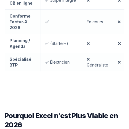
✅ Stripe intégré
❌
❌
CB en ligne
Conforme
Factur-X
✅
En cours
❌
2026
Planning /
✅ (Starter+)
❌
❌
Agenda
Spécialisé
❌
✅ Électricien
❌
BTP
Généraliste
Pourquoi Excel n'est Plus Viable en
2026