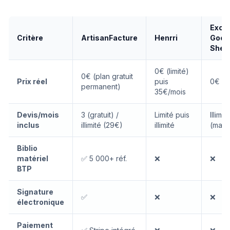
Excel
Critère
ArtisanFacture
Henrri
Goog
Shee
0€ (limité)
0€ (plan gratuit
Prix réel
puis
0€
permanent)
35€/mois
Devis/mois
3 (gratuit) /
Limité puis
Illimité
inclus
illimité (29€)
illimité
(manu
Biblio
matériel
✅ 5 000+ réf.
❌
❌
BTP
Signature
✅
❌
❌
électronique
Paiement