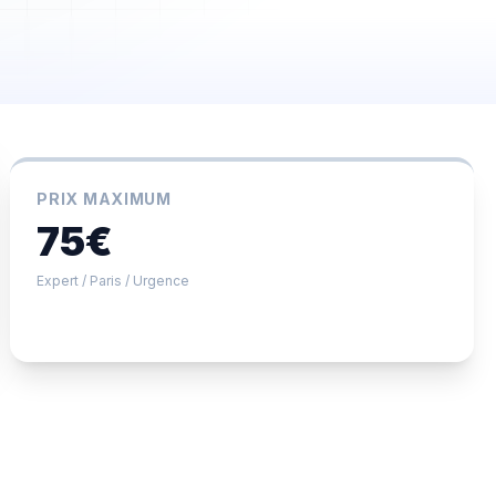
2 450,00 €
PRIX MAXIMUM
Payée
75€
5 600,00 €
Expert / Paris / Urgence
En attente
150,00 €
Envoyée
3 200,00 €
Accepté