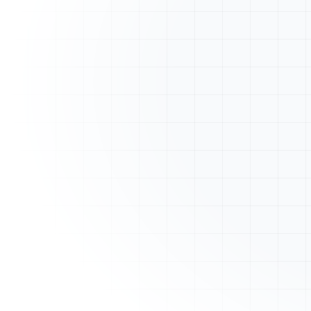
A
ArtisanFacture
Vue d'ensemble
Mes Devis
Mes Factures