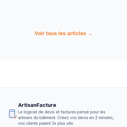
7 min
de
Lire :
Normes Gaz Plombier 2026 :
lecture
Réglementatio…
Voir tous les articles →
ArtisanFacture
Le logiciel de devis et factures pensé pour les
artisans du bâtiment. Créez vos devis en 2 minutes,
vos clients paient 3x plus vite.