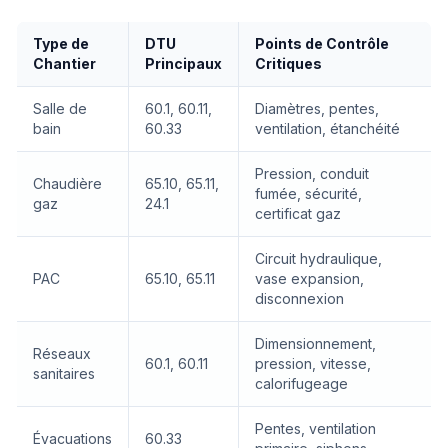
Type de
DTU
Points de Contrôle
Chantier
Principaux
Critiques
Salle de
60.1, 60.11,
Diamètres, pentes,
bain
60.33
ventilation, étanchéité
Pression, conduit
Chaudière
65.10, 65.11,
fumée, sécurité,
gaz
24.1
certificat gaz
Circuit hydraulique,
PAC
65.10, 65.11
vase expansion,
disconnexion
Dimensionnement,
Réseaux
60.1, 60.11
pression, vitesse,
sanitaires
calorifugeage
Pentes, ventilation
Évacuations
60.33