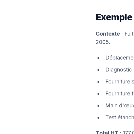
Exemple 
Contexte
: Fui
2005.
Déplacemen
Diagnostic 
Fourniture 
Fourniture f
Main d'œuv
Test étanch
Total HT
: 177,