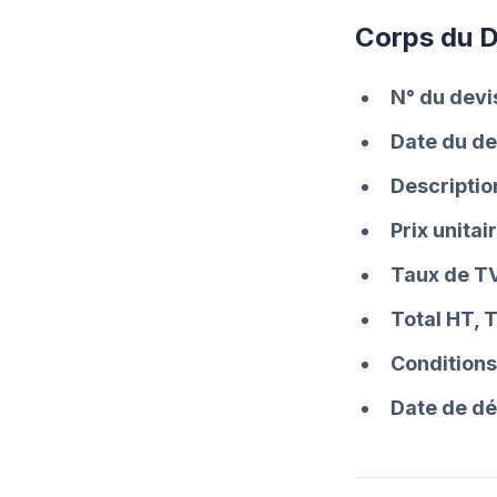
Corps du D
N° du devi
Date du de
Descriptio
Prix unitai
Taux de T
Total HT, 
Conditions
Date de d