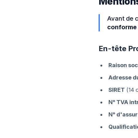
Mentions
Avant de c
conforme 
En-tête Pr
Raison soc
Adresse d
SIRET
(14 c
N° TVA in
N° d'assu
Qualificat