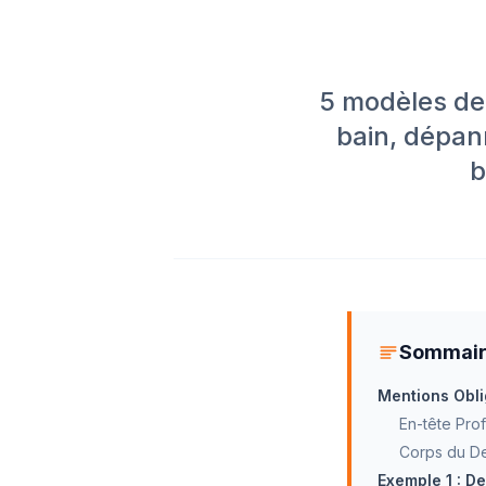
5 modèles de 
bain, dépan
b
Sommai
Mentions Obli
En-tête Pro
Corps du D
Exemple 1 : D