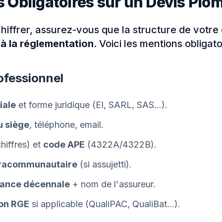
 Obligatoires sur un Devis Plo
hiffrer, assurez-vous que la structure de votre 
à la réglementation
. Voici les mentions obligato
ofessionnel
iale
et forme juridique (EI, SARL, SAS…).
u siège
, téléphone, email.
hiffres) et
code APE
(4322A/4322B).
tracommunautaire
(si assujetti).
rance décennale
+ nom de l'assureur.
ion RGE
si applicable (QualiPAC, QualiBat…).