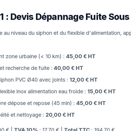
1 : Devis Dépannage Fuite Sous 
te au niveau du siphon et du flexible d'alimentation, a
t zone urbaine (< 10 km) :
45,00 € HT
et recherche de fuite :
40,00 € HT
siphon PVC Ø40 avec joints :
12,00 € HT
lexible inox alimentation eau froide :
15,00 € HT
re dépose et repose (45 min) :
45,00 € HT
éité et nettoyage :
20,00 € HT
00 € |
TVA 10%
: 17,70 € |
Total TTC
: 194,70 €