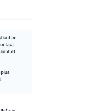
chantier
contact
lient et
 plus
s