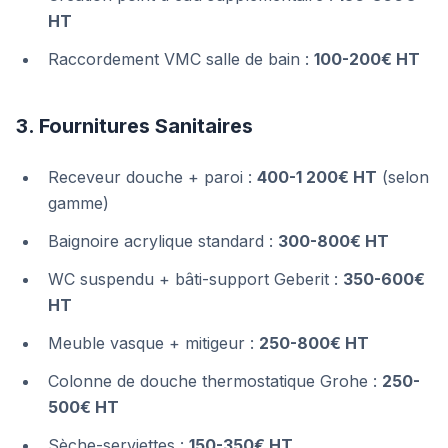
HT
Raccordement VMC salle de bain :
100-200€ HT
3. Fournitures Sanitaires
Receveur douche + paroi :
400-1 200€ HT
(selon
gamme)
Baignoire acrylique standard :
300-800€ HT
WC suspendu + bâti-support Geberit :
350-600€
HT
Meuble vasque + mitigeur :
250-800€ HT
Colonne de douche thermostatique Grohe :
250-
500€ HT
Sèche-serviettes :
150-350€ HT