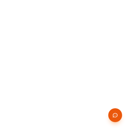
pas "sans règles". Voici le guide exhaustif
pour facturer en toute conformité et
optimiser votre gestion.
Micro-entreprise vs Auto-
entrepreneur : quelle
différence ?
Depuis 2016, les termes "auto-
entrepreneur" et "micro-
entrepreneur" désignent la même
chose. Le régime micro-entreprise
est le régime fiscal et social simplifié
pour les petites entreprises