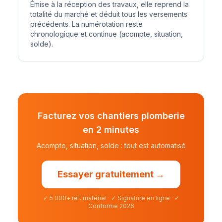
Émise à la réception des travaux, elle reprend la
totalité du marché et déduit tous les versements
précédents. La numérotation reste
chronologique et continue (acompte, situation,
solde).
Facturez vos chantiers plomberie
en 2 minutes
Acompte, situation, solde : tout est automatisé
Essayer gratuitement →
✓
5 000+ réf. matériel
·
✓
Signature en ligne
·
✓
Conforme 2026