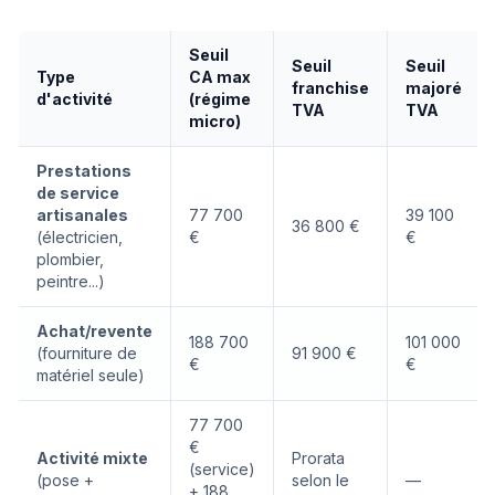
Seuil
Seuil
Seuil
Type
CA max
franchise
majoré
d'activité
(régime
TVA
TVA
micro)
Prestations
de service
artisanales
77 700
39 100
36 800 €
(électricien,
€
€
plombier,
peintre...)
Achat/revente
188 700
101 000
(fourniture de
91 900 €
€
€
matériel seule)
77 700
€
Activité mixte
Prorata
(service)
(pose +
selon le
—
+ 188