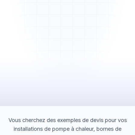
Mme. Martin
Rénovation cuisine
Cabinet Durand
Installation bureaux
Vous cherchez des exemples de devis pour vos
installations de pompe à chaleur, bornes de
M. Thomas