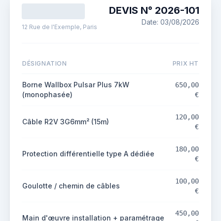
DEVIS N°
2026
-
101
Date:
03/08/2026
12 Rue de l'Exemple, Paris
DÉSIGNATION
PRIX HT
Borne Wallbox Pulsar Plus 7kW
650,00
(monophasée)
€
120,00
Câble R2V 3G6mm² (15m)
€
180,00
Protection différentielle type A dédiée
€
100,00
Goulotte / chemin de câbles
€
450,00
Main d'œuvre installation + paramétrage