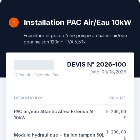
Installation PAC Air/Eau 10kW
1
Fourniture et pose d'une pompe à chaleur air/eau
pour maison 120m². TVA 5,5%.
DEVIS N°
2026
-
100
Date:
03/08/2026
12 Rue de l'Exemple, Paris
DÉSIGNATION
PRIX HT
PAC air/eau Atlantic Alfea Extensa AI
5 200,00
10kW
€
1 200,00
Module hydraulique + ballon tampon 50L
€