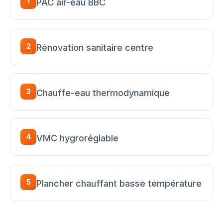
1
PAC air-eau BBC
2
Rénovation sanitaire centre
3
Chauffe-eau thermodynamique
4
VMC hygroréglable
5
Plancher chauffant basse température