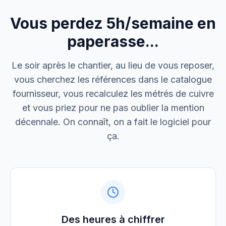
Vous perdez 5h/semaine en
M. Thomas
Dépannage urgence
paperasse...
Boulangerie P.
Le soir après le chantier, au lieu de vous reposer,
Mise aux normes
vous cherchez les références dans le catalogue
fournisseur, vous recalculez les métrés de cuivre
et vous priez pour ne pas oublier la mention
décennale. On connaît, on a fait le logiciel pour
ça.
Des heures à chiffrer