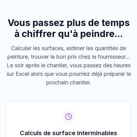
Cabinet Durand
Installation bureaux
Vous passez plus de temps
M. Thomas
Dépannage urgence
à chiffrer qu'à peindre...
Boulangerie P.
Calculer les surfaces, estimer les quantités de
Mise aux normes
peinture, trouver le bon prix chez le fournisseur...
Le soir après le chantier, vous passez des heures
sur Excel alors que vous pourriez déjà préparer le
prochain chantier.
Calculs de surface interminables