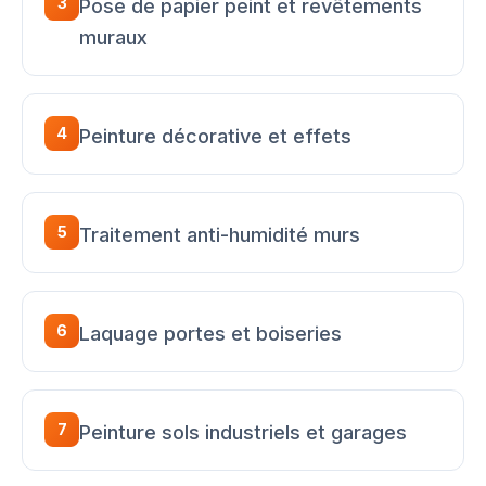
3
Pose de papier peint et revêtements
muraux
4
Peinture décorative et effets
5
Traitement anti-humidité murs
6
Laquage portes et boiseries
7
Peinture sols industriels et garages