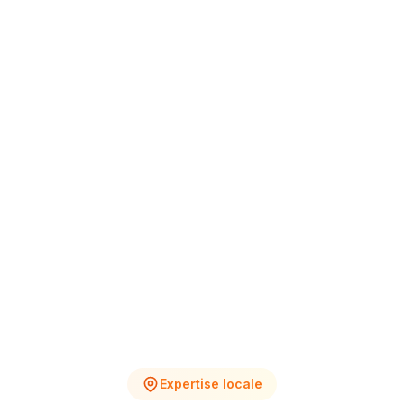
+12% vs Nov.
4
2
Chantiers en cours
Devis en attente
Expertise locale