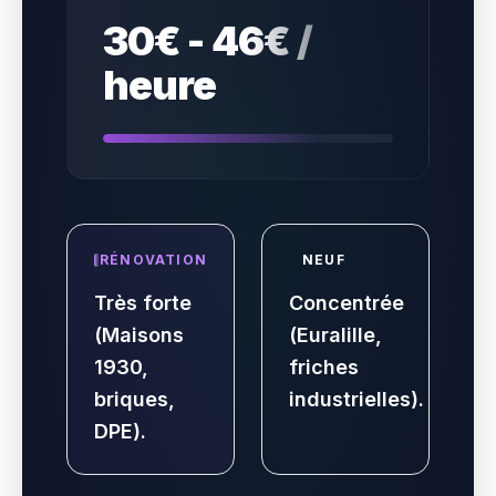
30€ - 46€ /
heure
RÉNOVATION
NEUF
Très forte
Concentrée
(Maisons
(Euralille,
1930,
friches
briques,
industrielles).
DPE).