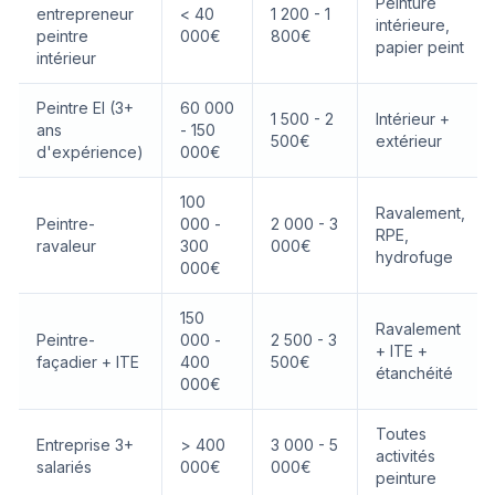
Peinture
entrepreneur
< 40
1 200 - 1
intérieure,
peintre
000€
800€
papier peint
intérieur
Peintre EI (3+
60 000
1 500 - 2
Intérieur +
ans
- 150
500€
extérieur
d'expérience)
000€
100
Ravalement,
Peintre-
000 -
2 000 - 3
RPE,
ravaleur
300
000€
hydrofuge
000€
150
Ravalement
Peintre-
000 -
2 500 - 3
+ ITE +
façadier + ITE
400
500€
étanchéité
000€
Toutes
Entreprise 3+
> 400
3 000 - 5
activités
salariés
000€
000€
peinture