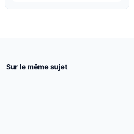
Sur le même sujet
30 Juin 2026
TECHNIQUE
Devis Peinture : Prix au m² et
Exemples Chiffrés (2026)