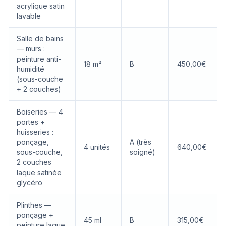
acrylique satin
lavable
Salle de bains
— murs :
peinture anti-
18 m²
B
450,00€
humidité
(sous-couche
+ 2 couches)
Boiseries — 4
portes +
huisseries :
ponçage,
A (très
4 unités
640,00€
sous-couche,
soigné)
2 couches
laque satinée
glycéro
Plinthes —
ponçage +
45 ml
B
315,00€
peinture laque