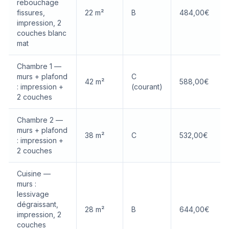
rebouchage
fissures,
22 m²
B
484,00€
impression, 2
couches blanc
mat
Chambre 1 —
murs + plafond
C
42 m²
588,00€
: impression +
(courant)
2 couches
Chambre 2 —
murs + plafond
38 m²
C
532,00€
: impression +
2 couches
Cuisine —
murs :
lessivage
dégraissant,
28 m²
B
644,00€
impression, 2
couches