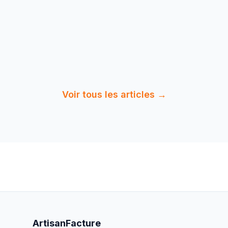
en tant que peintre. Modèles, calculs et bonnes
pratiques 2026.
12 min
de
Lire :
Facture Acompte et Situation
lecture
de Travaux …
Voir tous les articles →
ArtisanFacture