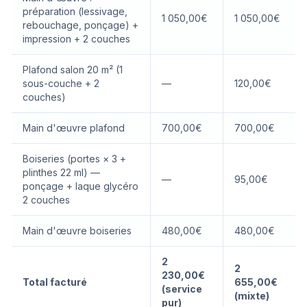
préparation (lessivage,
1 050,00€
1 050,00€
rebouchage, ponçage) +
impression + 2 couches
Plafond salon 20 m² (1
sous-couche + 2
—
120,00€
couches)
Main d'œuvre plafond
700,00€
700,00€
Boiseries (portes × 3 +
plinthes 22 ml) —
—
95,00€
ponçage + laque glycéro
2 couches
Main d'œuvre boiseries
480,00€
480,00€
2
2
230,00€
Total facturé
655,00€
(service
(mixte)
pur)