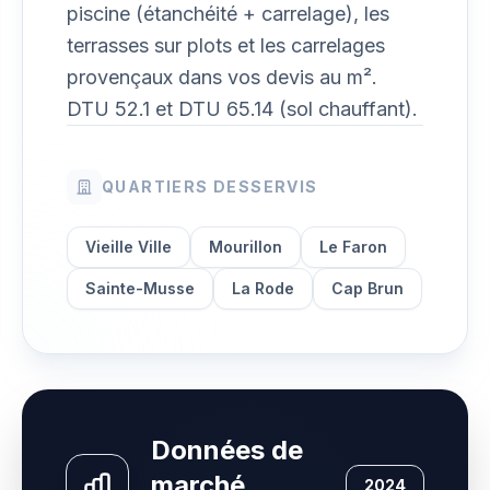
piscine (étanchéité + carrelage), les
terrasses sur plots et les carrelages
provençaux dans vos devis au m².
DTU 52.1 et DTU 65.14 (sol chauffant).
QUARTIERS DESSERVIS
Vieille Ville
Mourillon
Le Faron
Sainte-Musse
La Rode
Cap Brun
Données de
marché
2024