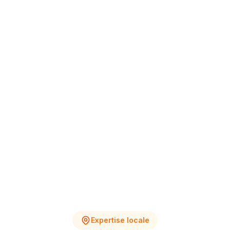
+12% vs Nov.
4
2
Chantiers en cours
Devis en attente
Expertise locale