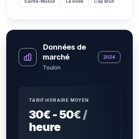
Sainte-Musse
La Rode
Cap Brun
Données de
marché
2024
Toulon
TARIF HORAIRE MOYEN
30€ - 50€ /
heure