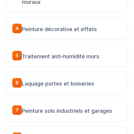
muraux
4
Peinture décorative et effets
5
Traitement anti-humidité murs
6
Laquage portes et boiseries
7
Peinture sols industriels et garages