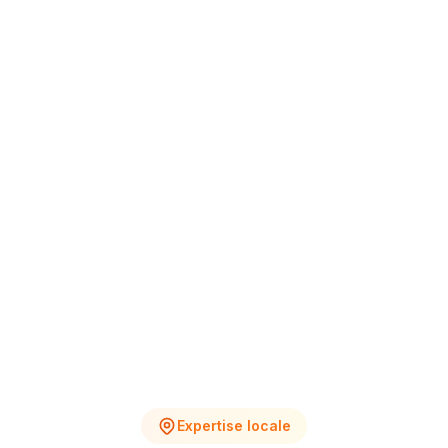
+12% vs Nov.
4
2
Chantiers en cours
Devis en attente
Expertise locale