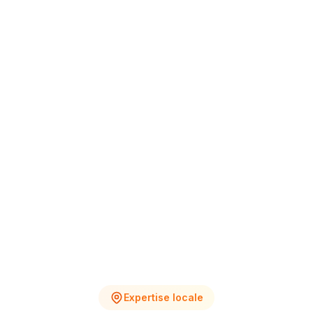
+12% vs Nov.
4
2
Chantiers en cours
Devis en attente
Expertise locale