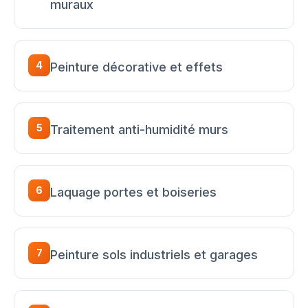
muraux
4
Peinture décorative et effets
5
Traitement anti-humidité murs
6
Laquage portes et boiseries
7
Peinture sols industriels et garages