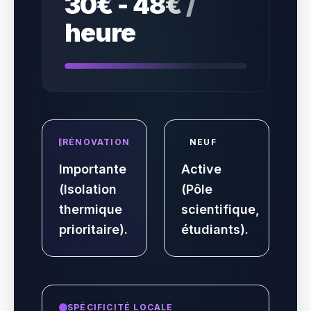
30€ - 48€ /
heure
RÉNOVATION
NEUF
Importante
Active
(Isolation
(Pôle
thermique
scientifique,
prioritaire).
étudiants).
SPÉCIFICITÉ LOCALE