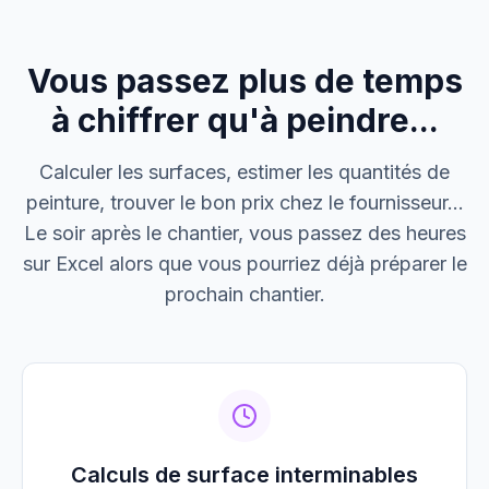
Cabinet Durand
Installation bureaux
Vous passez plus de temps
M. Thomas
Dépannage urgence
à chiffrer qu'à peindre...
Boulangerie P.
Calculer les surfaces, estimer les quantités de
Mise aux normes
peinture, trouver le bon prix chez le fournisseur...
Le soir après le chantier, vous passez des heures
sur Excel alors que vous pourriez déjà préparer le
prochain chantier.
Calculs de surface interminables