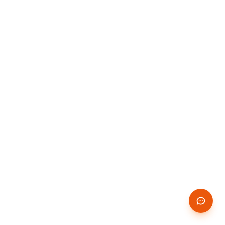
14 JOURS
✨
GRATUITS