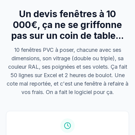
Un devis fenêtres à 10
M. Thomas
Dépannage urgence
000€, ça ne se griffonne
pas sur un coin de table...
Boulangerie P.
Mise aux normes
10 fenêtres PVC à poser, chacune avec ses
dimensions, son vitrage (double ou triple), sa
couleur RAL, ses poignées et ses volets. Ça fait
50 lignes sur Excel et 2 heures de boulot. Une
cote mal reportée, et c'est une fenêtre à refaire à
vos frais. On a fait le logiciel pour ça.