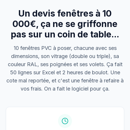
Un devis fenêtres à 10
M. Thomas
Dépannage urgence
000€, ça ne se griffonne
pas sur un coin de table...
Boulangerie P.
Mise aux normes
10 fenêtres PVC à poser, chacune avec ses
dimensions, son vitrage (double ou triple), sa
couleur RAL, ses poignées et ses volets. Ça fait
50 lignes sur Excel et 2 heures de boulot. Une
cote mal reportée, et c'est une fenêtre à refaire à
vos frais. On a fait le logiciel pour ça.