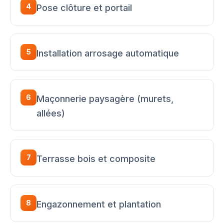
4
Pose clôture et portail
5
Installation arrosage automatique
6
Maçonnerie paysagère (murets,
allées)
7
Terrasse bois et composite
8
Engazonnement et plantation