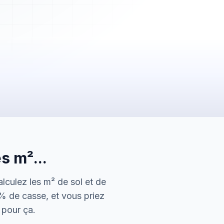
2 450,00 €
Payée
s m²...
5 600,00 €
En attente
alculez les m² de sol et de
150,00 €
0% de casse, et vous priez
Envoyée
l pour ça.