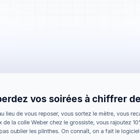
Mme. Martin
Rénovation cuisine
erdez vos soirées à chiffrer de
Cabinet Durand
Installation bureaux
 au lieu de vous reposer, vous sortez le mètre, vous rec
M. Thomas
x de la colle Weber chez le grossiste, vous rajoutez 1
Dépannage urgence
as oublier les plinthes. On connaît, on a fait le logicie