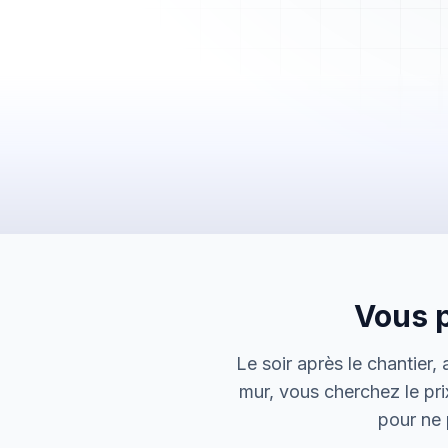
Mes Devis
Mes Factures
Clients
Chantiers
Planning
Statistiques
Équipe
Paramètres
Vous p
Le soir après le chantier,
mur, vous cherchez le pri
pour ne p