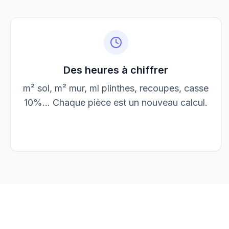
Jean Dupont
JD
jean@elec-dupont.fr
Des heures à chiffrer
m² sol, m² mur, ml plinthes, recoupes, casse
10%... Chaque pièce est un nouveau calcul.