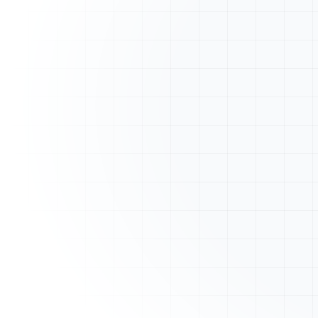
A
ArtisanFacture
Vue d'ensemble