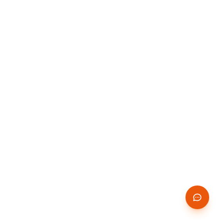
14 JOURS
✨
GRATUITS