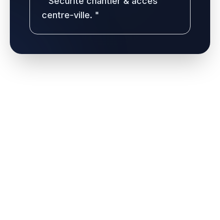
"
Sécurité chantier & accès
centre-ville.
"