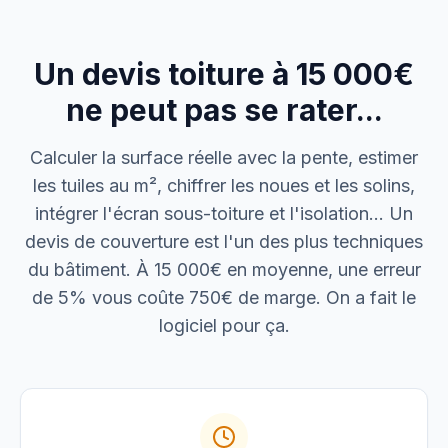
Cabinet Durand
Installation bureaux
Un devis toiture à 15 000€
M. Thomas
Dépannage urgence
ne peut pas se rater...
Boulangerie P.
Calculer la surface réelle avec la pente, estimer
Mise aux normes
les tuiles au m², chiffrer les noues et les solins,
intégrer l'écran sous-toiture et l'isolation… Un
devis de couverture est l'un des plus techniques
du bâtiment. À 15 000€ en moyenne, une erreur
de 5% vous coûte 750€ de marge. On a fait le
logiciel pour ça.