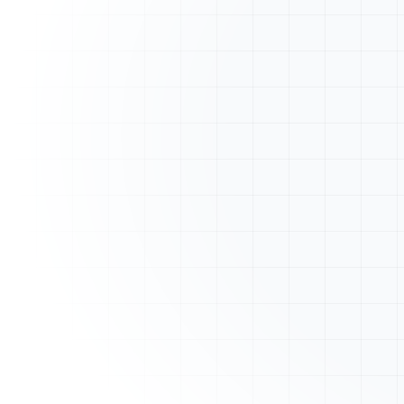
A
ArtisanFacture
Vue d'ensemble