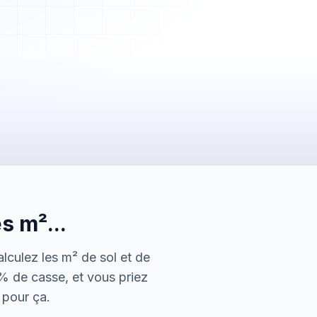
2 450,00 €
Payée
s m²...
5 600,00 €
En attente
alculez les m² de sol et de
150,00 €
0% de casse, et vous priez
Envoyée
l pour ça.