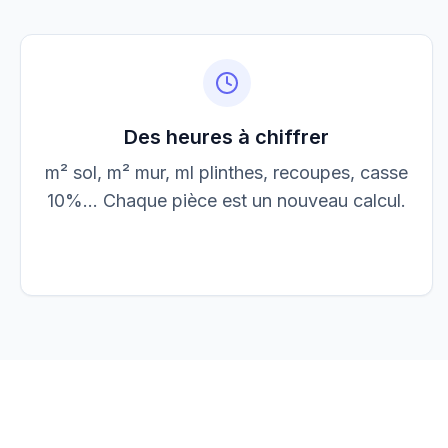
Jean Dupont
JD
jean@elec-dupont.fr
Des heures à chiffrer
m² sol, m² mur, ml plinthes, recoupes, casse
10%... Chaque pièce est un nouveau calcul.