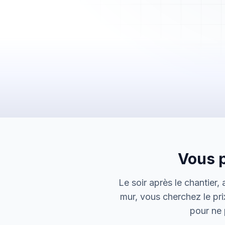
Mes Devis
Mes Factures
Clients
Chantiers
Planning
Statistiques
Équipe
Paramètres
Vous p
Le soir après le chantier,
mur, vous cherchez le pri
pour ne p