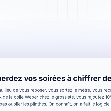
Mme. Martin
Rénovation cuisine
erdez vos soirées à chiffrer de
Cabinet Durand
Installation bureaux
 au lieu de vous reposer, vous sortez le mètre, vous rec
M. Thomas
x de la colle Weber chez le grossiste, vous rajoutez 1
Dépannage urgence
as oublier les plinthes. On connaît, on a fait le logicie