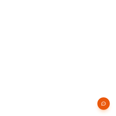
14 JOURS
✨
GRATUITS