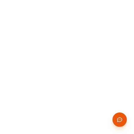
14 JOURS
✨
GRATUITS