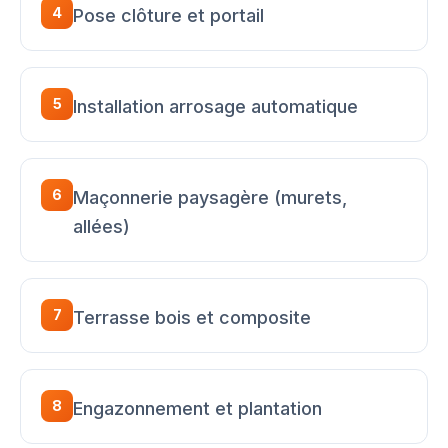
4
Pose clôture et portail
5
Installation arrosage automatique
6
Maçonnerie paysagère (murets,
allées)
7
Terrasse bois et composite
8
Engazonnement et plantation