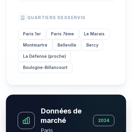
QUARTIERS DESSERVIS
Paris 1er
Paris 7ème
Le Marais
Montmartre
Belleville
Bercy
La Défense (proche)
Boulogne-Billancourt
Données de
marché
2024
Paris