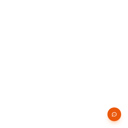
14 JOURS
✨
GRATUITS