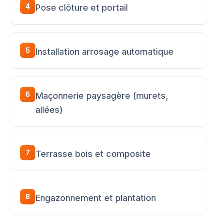
4
Pose clôture et portail
5
Installation arrosage automatique
6
Maçonnerie paysagère (murets,
allées)
7
Terrasse bois et composite
8
Engazonnement et plantation