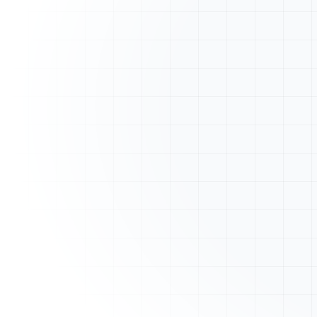
A
ArtisanFacture
Vue d'ensemble