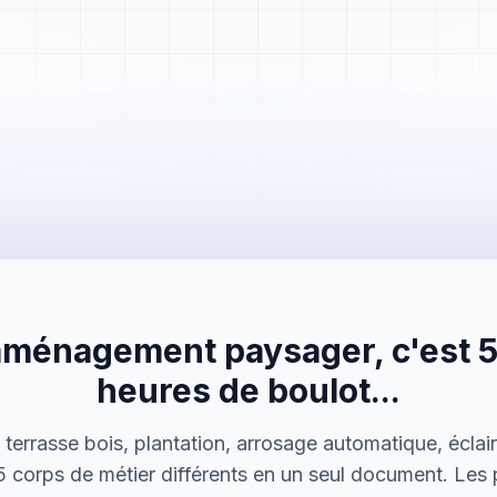
Mme. Martin
Rénovation cuisine
aménagement paysager, c'est 50
Cabinet Durand
Installation bureaux
heures de boulot...
M. Thomas
 terrasse bois, plantation, arrosage automatique, écla
Dépannage urgence
 corps de métier différents en un seul document. Les