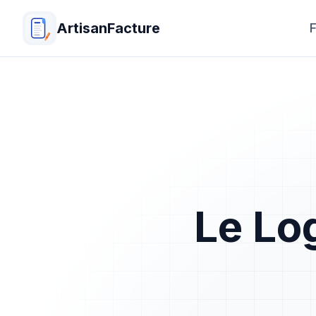
ArtisanFacture
F
Le Lo