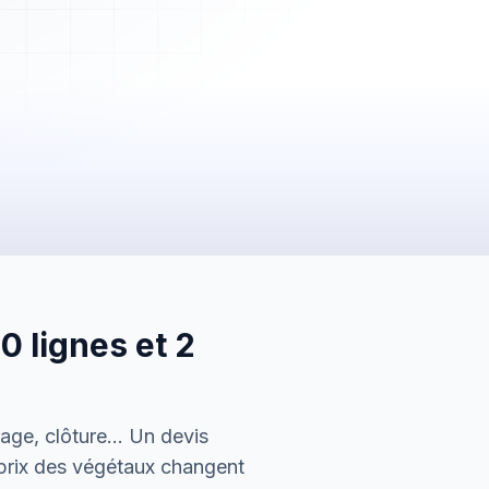
2 450,00 €
Payée
 lignes et 2
5 600,00 €
En attente
150,00 €
irage, clôture… Un devis
Envoyée
 prix des végétaux changent