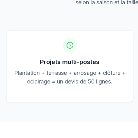
selon la saison et la tail
Jean Dupont
JD
jean@elec-dupont.fr
Projets multi-postes
Plantation + terrasse + arrosage + clôture +
éclairage = un devis de 50 lignes.