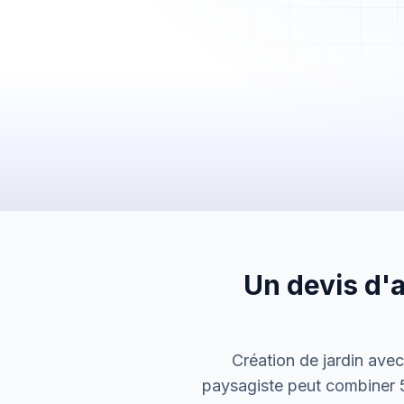
Mes Devis
Mes Factures
Clients
Chantiers
Planning
Statistiques
Équipe
Paramètres
Un devis d'
Création de jardin avec
paysagiste peut combiner 5