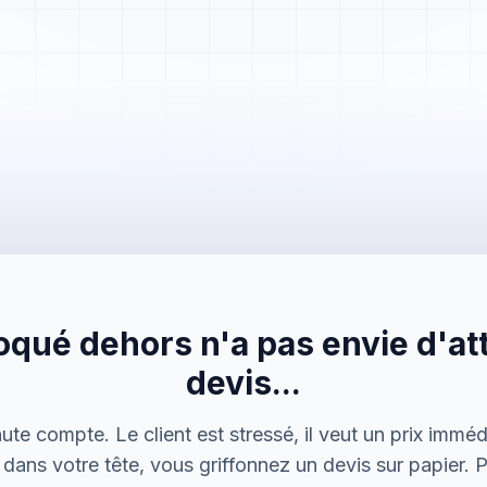
Mme. Martin
Rénovation cuisine
loqué dehors n'a pas envie d'at
Cabinet Durand
Installation bureaux
devis...
M. Thomas
e compte. Le client est stressé, il veut un prix immé
Dépannage urgence
dans votre tête, vous griffonnez un devis sur papier. Pa