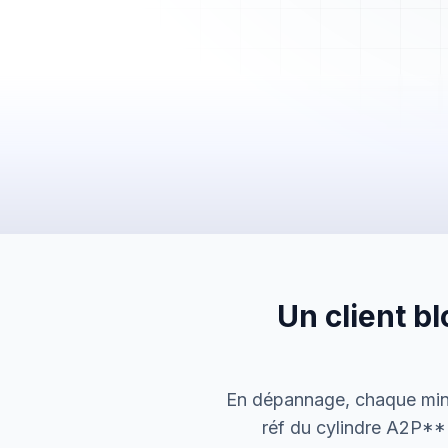
Mes Devis
Mes Factures
Clients
Chantiers
Planning
Statistiques
Équipe
Paramètres
Un client b
En dépannage, chaque minut
réf du cylindre A2P** 