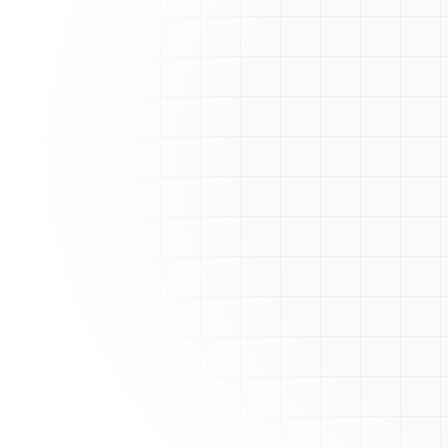
A
ArtisanFacture
Vue d'ensemble