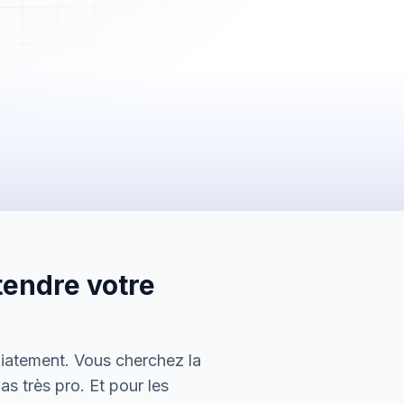
2 450,00 €
Payée
tendre votre
5 600,00 €
En attente
150,00 €
diatement. Vous cherchez la
Envoyée
s très pro. Et pour les