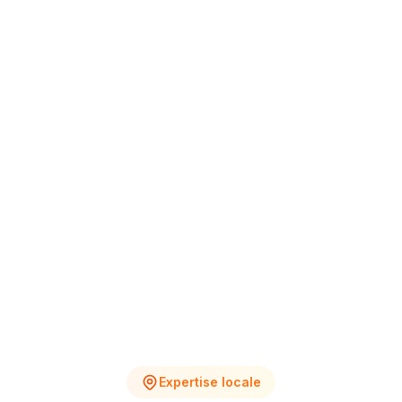
+12% vs Nov.
4
2
Chantiers en cours
Devis en attente
Expertise locale