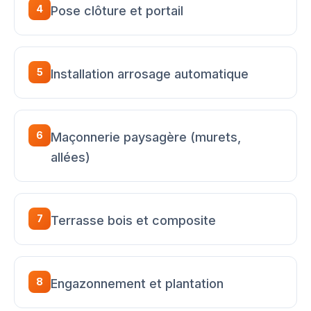
4
Pose clôture et portail
5
Installation arrosage automatique
6
Maçonnerie paysagère (murets,
allées)
7
Terrasse bois et composite
8
Engazonnement et plantation