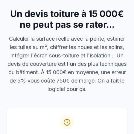
Un devis toiture à 15 000€
M. Thomas
Dépannage urgence
ne peut pas se rater...
Boulangerie P.
Calculer la surface réelle avec la pente, estimer
Mise aux normes
les tuiles au m², chiffrer les noues et les solins,
intégrer l'écran sous-toiture et l'isolation… Un
devis de couverture est l'un des plus techniques
du bâtiment. À 15 000€ en moyenne, une erreur
de 5% vous coûte 750€ de marge. On a fait le
logiciel pour ça.