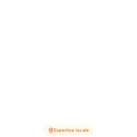
+12% vs Nov.
4
2
Chantiers en cours
Devis en attente
Expertise locale