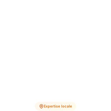
+12% vs Nov.
4
2
Chantiers en cours
Devis en attente
Expertise locale