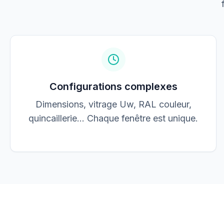
Jean Dupont
JD
jean@elec-dupont.fr
Configurations complexes
Dimensions, vitrage Uw, RAL couleur,
quincaillerie… Chaque fenêtre est unique.