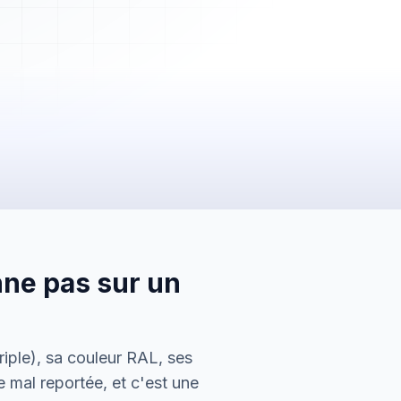
2 450,00 €
Payée
nne pas sur un
5 600,00 €
En attente
150,00 €
iple), sa couleur RAL, ses
Envoyée
e mal reportée, et c'est une