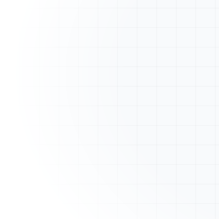
A
ArtisanFacture
Vue d'ensemble