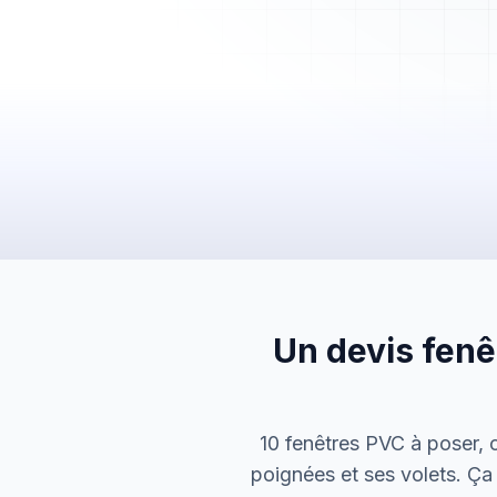
Mes Devis
Mes Factures
Clients
Chantiers
Planning
Statistiques
Équipe
Paramètres
Un devis fenê
10 fenêtres PVC à poser, 
poignées et ses volets. Ça 