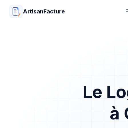
ArtisanFacture
F
Le Lo
à 