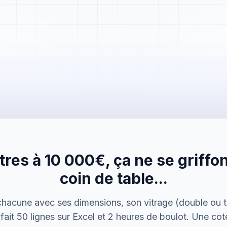
Mme. Martin
Rénovation cuisine
tres à 10 000€, ça ne se griffo
Cabinet Durand
Installation bureaux
coin de table...
M. Thomas
chacune avec ses dimensions, son vitrage (double ou tr
Dépannage urgence
fait 50 lignes sur Excel et 2 heures de boulot. Une cot