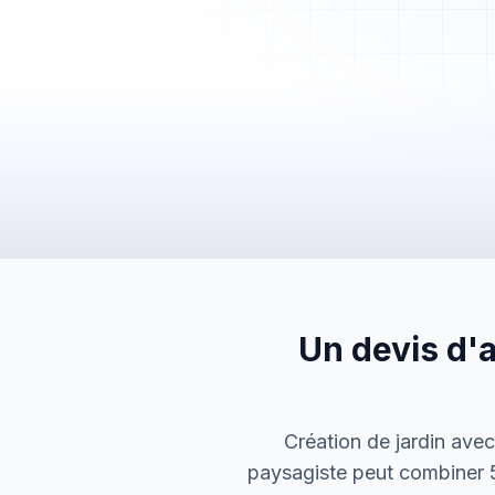
Mes Devis
Mes Factures
Clients
Chantiers
Planning
Statistiques
Équipe
Paramètres
Un devis d'
Création de jardin avec
paysagiste peut combiner 5