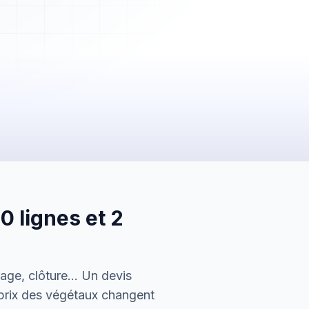
2 450,00 €
Payée
 lignes et 2
5 600,00 €
En attente
150,00 €
irage, clôture… Un devis
Envoyée
 prix des végétaux changent