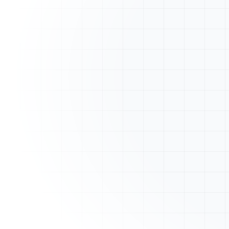
A
ArtisanFacture
Vue d'ensemble