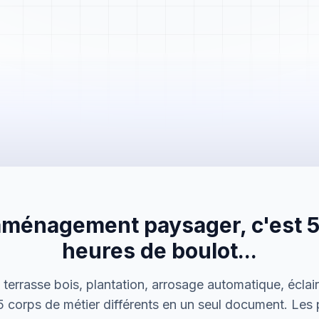
Mme. Martin
Rénovation cuisine
aménagement paysager, c'est 50
Cabinet Durand
Installation bureaux
heures de boulot...
M. Thomas
 terrasse bois, plantation, arrosage automatique, écla
Dépannage urgence
 corps de métier différents en un seul document. Les