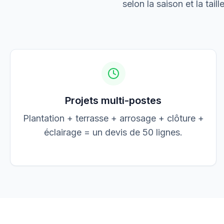
selon la saison et la tail
Jean Dupont
JD
jean@elec-dupont.fr
Projets multi-postes
Plantation + terrasse + arrosage + clôture +
éclairage = un devis de 50 lignes.