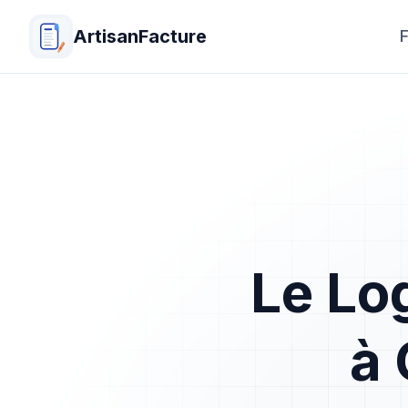
ArtisanFacture
F
Le Lo
à 