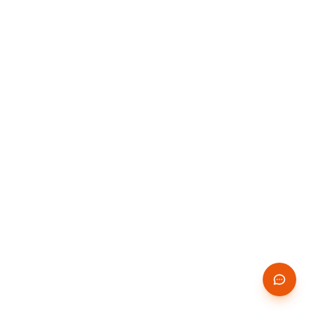
14 JOURS
✨
GRATUITS