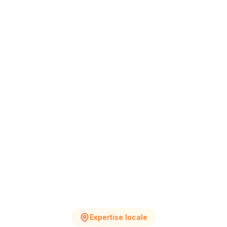
+12% vs Nov.
4
2
Chantiers en cours
Devis en attente
Expertise locale