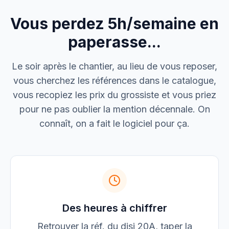
Vous perdez 5h/semaine en
M. Thomas
Dépannage urgence
paperasse...
Boulangerie P.
Le soir après le chantier, au lieu de vous reposer,
Mise aux normes
vous cherchez les références dans le catalogue,
vous recopiez les prix du grossiste et vous priez
pour ne pas oublier la mention décennale. On
connaît, on a fait le logiciel pour ça.
Des heures à chiffrer
Retrouver la réf. du disj 20A, taper la