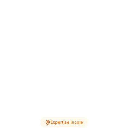
+12% vs Nov.
4
2
Chantiers en cours
Devis en attente
Expertise locale