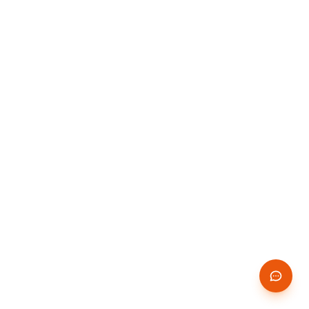
14 JOURS
✨
GRATUITS