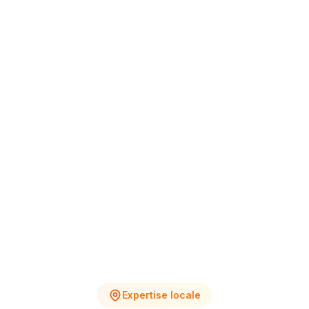
+12% vs Nov.
4
2
Chantiers en cours
Devis en attente
Expertise locale