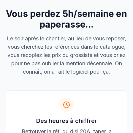
Vous perdez 5h/semaine en
M. Thomas
Dépannage urgence
paperasse...
Boulangerie P.
Le soir après le chantier, au lieu de vous reposer,
Mise aux normes
vous cherchez les références dans le catalogue,
vous recopiez les prix du grossiste et vous priez
pour ne pas oublier la mention décennale. On
connaît, on a fait le logiciel pour ça.
Des heures à chiffrer
Retrouver la réf. du disj 20A, taper la