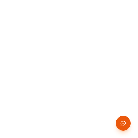
14 JOURS
✨
GRATUITS