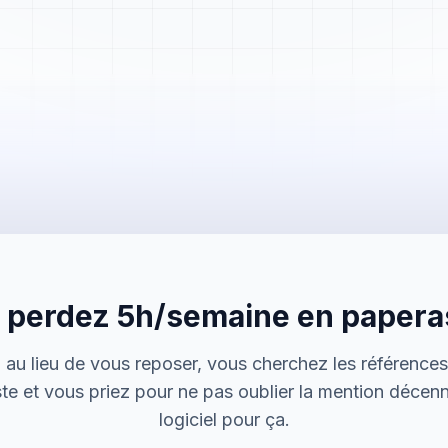
Mme. Martin
Rénovation cuisine
 perdez 5h/semaine en paperas
Cabinet Durand
Installation bureaux
r, au lieu de vous reposer, vous cherchez les référence
M. Thomas
ste et vous priez pour ne pas oublier la mention décenna
Dépannage urgence
logiciel pour ça.