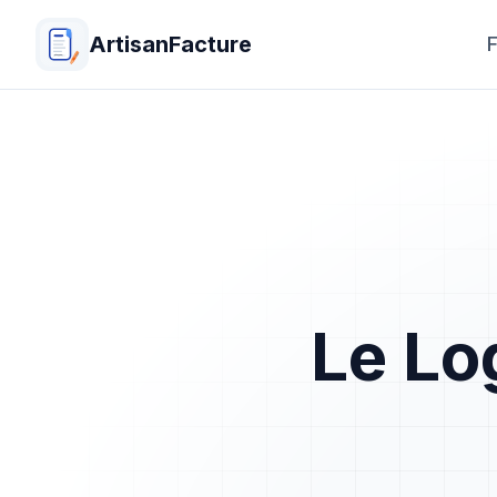
ArtisanFacture
F
Le Log