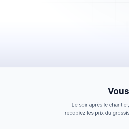
Mes Devis
Mes Factures
Clients
Chantiers
Planning
Statistiques
Équipe
Paramètres
Vous
Le soir après le chantie
recopiez les prix du grossi