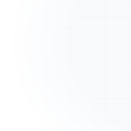
A
ArtisanFacture
Vue d'ensemble