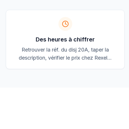
Jean Dupont
JD
jean@elec-dupont.fr
Des heures à chiffrer
Retrouver la réf. du disj 20A, taper la
description, vérifier le prix chez Rexel...