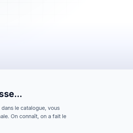
2 450,00 €
Payée
se...
5 600,00 €
En attente
s dans le catalogue, vous
150,00 €
le. On connaît, on a fait le
Envoyée