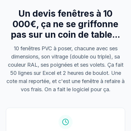
Un devis fenêtres à 10
M. Thomas
Dépannage urgence
000€, ça ne se griffonne
pas sur un coin de table...
Boulangerie P.
Mise aux normes
10 fenêtres PVC à poser, chacune avec ses
dimensions, son vitrage (double ou triple), sa
couleur RAL, ses poignées et ses volets. Ça fait
50 lignes sur Excel et 2 heures de boulot. Une
cote mal reportée, et c'est une fenêtre à refaire à
vos frais. On a fait le logiciel pour ça.