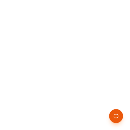
14 JOURS
✨
GRATUITS