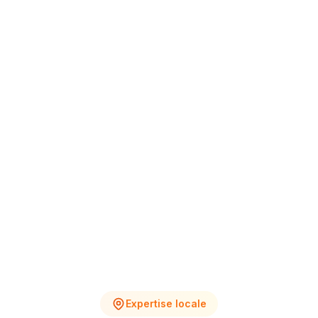
+12% vs Nov.
4
2
Chantiers en cours
Devis en attente
Expertise locale