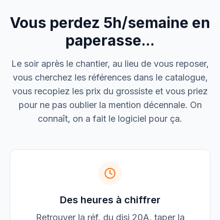
Vous perdez 5h/semaine en
M. Thomas
Dépannage urgence
paperasse...
Boulangerie P.
Le soir après le chantier, au lieu de vous reposer,
Mise aux normes
vous cherchez les références dans le catalogue,
vous recopiez les prix du grossiste et vous priez
pour ne pas oublier la mention décennale. On
connaît, on a fait le logiciel pour ça.
Des heures à chiffrer
Retrouver la réf. du disj 20A, taper la