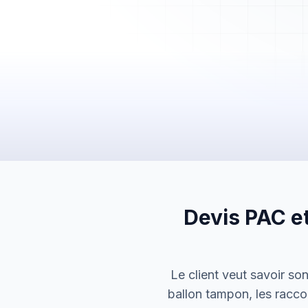
Mes Devis
Mes Factures
Clients
Chantiers
Planning
Statistiques
Équipe
Paramètres
Devis PAC et
Le client veut savoir so
ballon tampon, les racco