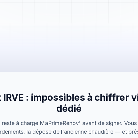
Mme. Martin
Rénovation cuisine
 IRVE : impossibles à chiffrer vi
Cabinet Durand
Installation bureaux
dédié
M. Thomas
n reste à charge MaPrimeRénov' avant de signer. Vous 
Dépannage urgence
rdements, la dépose de l'ancienne chaudière — et pré