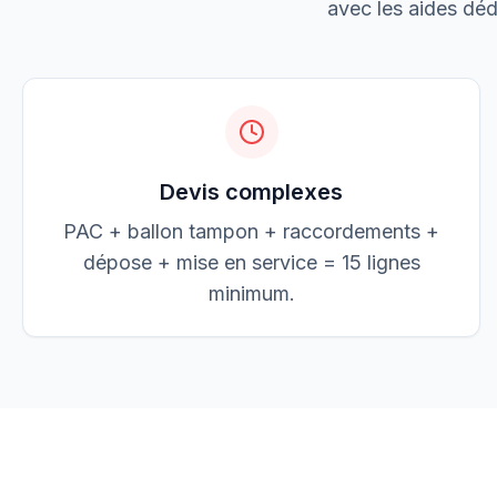
avec les aides dédu
Jean Dupont
JD
jean@elec-dupont.fr
Devis complexes
PAC + ballon tampon + raccordements +
dépose + mise en service = 15 lignes
minimum.