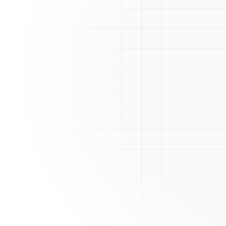
A
ArtisanFacture
Vue d'ensemble