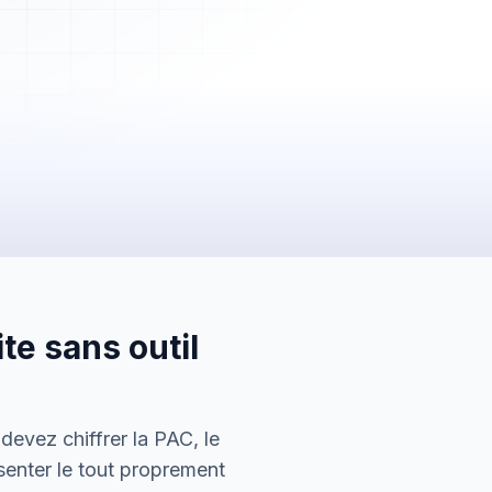
2 450,00 €
Payée
te sans outil
5 600,00 €
En attente
150,00 €
devez chiffrer la PAC, le
Envoyée
senter le tout proprement